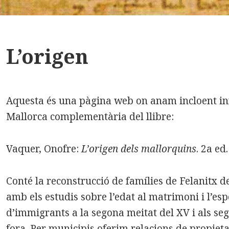
L’origen
Aquesta és una pàgina web on anam incloent inf
Mallorca complementària del llibre:
Vaquer, Onofre:
L’origen dels mallorquins
. 2a ed
Conté la reconstrucció de famílies de Felanitx de
amb els estudis sobre l’edat al matrimoni i l’esp
d’immigrants a la segona meitat del XV i als seg
fora. Per municipis oferim relacions de propieta