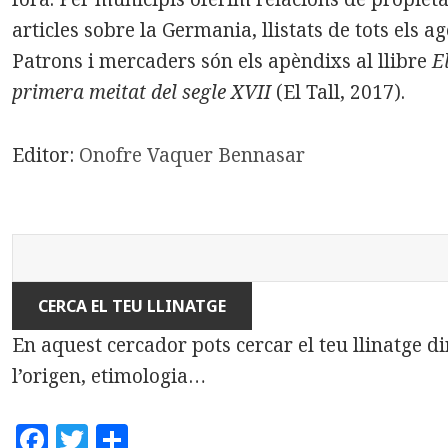
articles sobre la Germania, llistats de tots els a
Patrons i mercaders són els apèndixs al llibre
E
primera meitat del segle XVII
(El Tall, 2017).
Editor:
Onofre Vaquer Bennasar
En aquest cercador pots cercar el teu llinatge d
l’origen, etimologia…
F
T
C