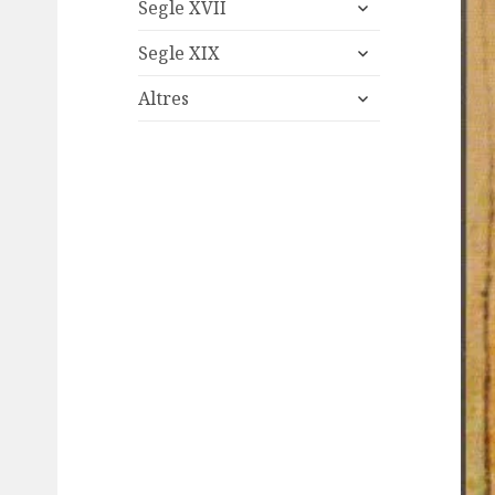
expand
menu
Segle XVII
child
expand
menu
Segle XIX
child
expand
menu
Altres
child
menu