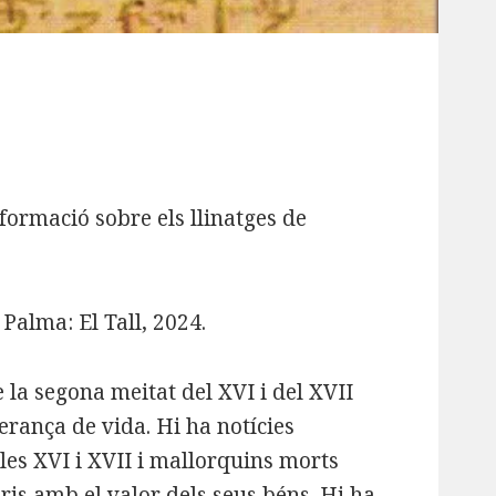
ormació sobre els llinatges de
. Palma: El Tall, 2024.
 la segona meitat del XVI i del XVII
erança de vida. Hi ha notícies
les XVI i XVII i mallorquins morts
ris amb el valor dels seus béns. Hi ha