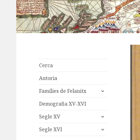
Cerca
Autoria
expand
Famílies de Felanitx
child
menu
Demografia XV-XVI
expand
Segle XV
child
expand
menu
Segle XVI
child