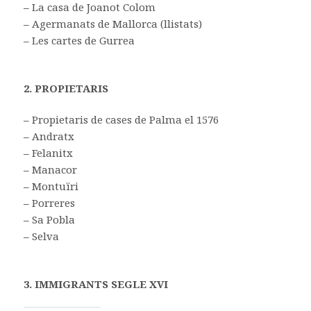
–
La casa de Joanot Colom
–
Agermanats de Mallorca (llistats)
–
Les cartes de Gurrea
2. PROPIETARIS
–
Propietaris de cases de Palma el 1576
–
Andratx
–
Felanitx
–
Manacor
–
Montuïri
–
Porreres
–
Sa Pobla
–
Selva
3. IMMIGRANTS SEGLE XVI