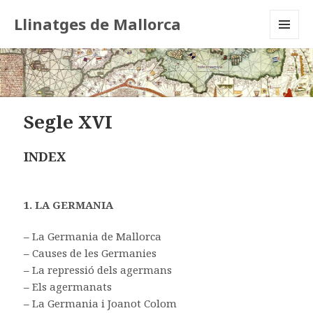
Llinatges de Mallorca
MENU
AND
WIDGETS
Segle XVI
INDEX
1. LA GERMANIA
–
La Germania de Mallorca
–
Causes de les Germanies
–
La repressió dels agermans
–
Els agermanats
–
La Germania i Joanot Colom