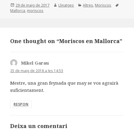
c
it
m
Posted
Author
Categories
Tags
29 de maig de 2017
Llinatges
Altres
,
Moriscos
e
te
p
on
Mallorca
,
moriscos
b
r
a
o
rt
o
ei
One thought on “Moriscos en Mallorca”
k
x
Mikel Garau
ha
dit:
25 de maig de 2018 a les 14:53
Mestre, una gran feynada que may se vos agrairà
suficientament.
RESPON
Deixa un comentari