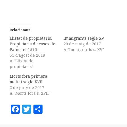
Relacionats
Llistat de propietaris.
Immigrants segle XV
Propietaris de cases de
20 de maig de 2017
Palma el 1576
A "Immigrants s. XV"
31 d'agost de 2019
A "Llistat de
propietaris"
Morts fora primera
meitat segle XVII
2 de juny de 2017
A "Morts fora s. XVII"
F
T
C
a
w
o