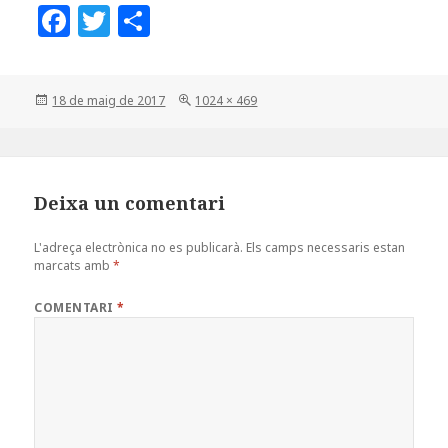
F
T
C
a
w
o
c
it
m
Posted
Full
18 de maig de 2017
1024 × 469
e
te
p
on
size
b
r
a
o
rt
o
ei
Deixa un comentari
k
x
L'adreça electrònica no es publicarà.
Els camps necessaris estan
marcats amb
*
COMENTARI
*