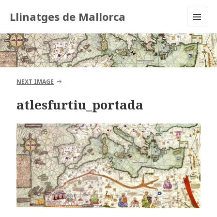
Llinatges de Mallorca
MENU
AND
WIDGETS
NEXT IMAGE
atlesfurtiu_portada