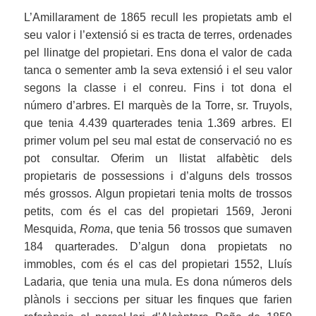
L’Amillarament de 1865 recull les propietats amb el
seu valor i l’extensió si es tracta de terres, ordenades
pel llinatge del propietari. Ens dona el valor de cada
tanca o sementer amb la seva extensió i el seu valor
segons la classe i el conreu. Fins i tot dona el
número d’arbres. El marquès de la Torre, sr. Truyols,
que tenia 4.439 quarterades tenia 1.369 arbres. El
primer volum pel seu mal estat de conservació no es
pot consultar. Oferim un llistat alfabètic dels
propietaris de possessions i d’alguns dels trossos
més grossos. Algun propietari tenia molts de trossos
petits, com és el cas del propietari 1569, Jeroni
Mesquida,
Roma
, que tenia 56 trossos que sumaven
184 quarterades. D’algun dona propietats no
immobles, com és el cas del propietari 1552, Lluís
Ladaria, que tenia una mula. Es dona números dels
plànols i seccions per situar les finques que farien