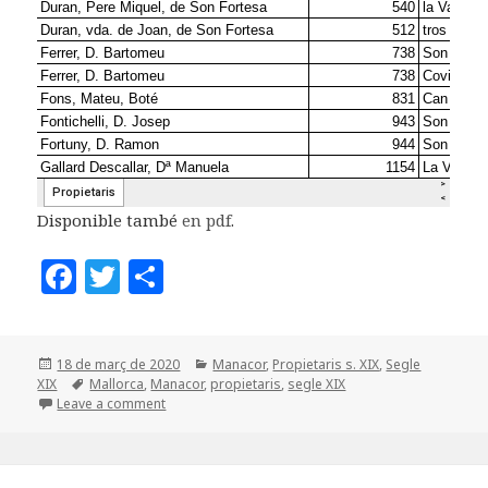
Disponible també
en pdf
.
F
T
C
a
w
o
c
it
m
Posted
Categories
18 de març de 2020
Manacor
,
Propietaris s. XIX
,
Segle
e
te
p
on
Tags
XIX
Mallorca
,
Manacor
,
propietaris
,
segle XIX
b
r
a
Leave a comment
o
rt
o
ei