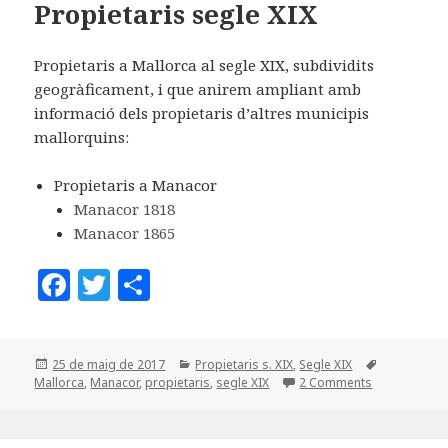
Propietaris segle XIX
k
x
Propietaris a Mallorca al segle XIX, subdividits
geogràficament, i que anirem ampliant amb
informació dels propietaris d’altres municipis
mallorquins:
Propietaris a Manacor
Manacor 1818
Manacor 1865
F
T
C
a
w
o
c
it
m
Posted
Categories
Tags
25 de maig de 2017
Propietaris s. XIX
,
Segle XIX
e
te
p
on
Mallorca
,
Manacor
,
propietaris
,
segle XIX
2 Comments
b
r
a
o
rt