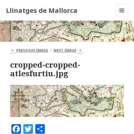
Llinatges de Mallorca
MENU
AND
WIDGETS
PREVIOUS IMAGE
NEXT IMAGE
cropped-cropped-
atlesfurtiu.jpg
F
T
C