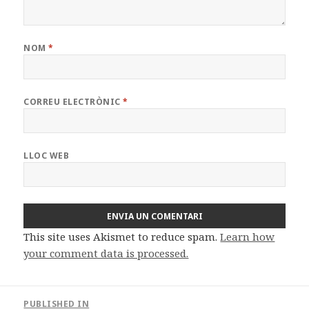
NOM
*
CORREU ELECTRÒNIC
*
LLOC WEB
This site uses Akismet to reduce spam.
Learn how
your comment data is processed.
Navegació
PUBLISHED IN