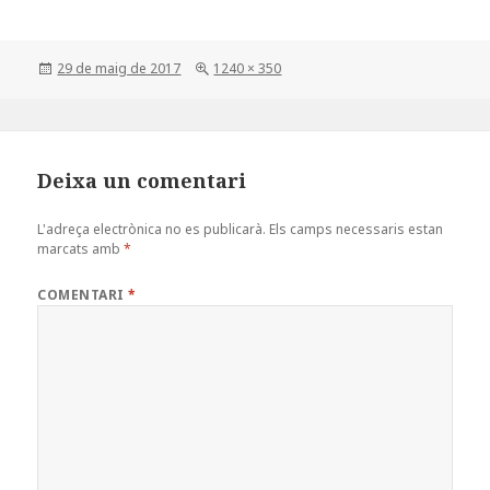
a
w
o
c
it
m
Posted
Full
29 de maig de 2017
1240 × 350
e
te
p
on
size
b
r
a
o
rt
o
ei
Deixa un comentari
k
x
L'adreça electrònica no es publicarà.
Els camps necessaris estan
marcats amb
*
COMENTARI
*