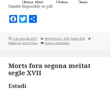
També
disponible en pdf.
F
T
C
a
w
o
c
it
m
Posted
Categories
Tags
2 de juny de 2017
Morts fora s. XVII
,
Segle XVII
e
te
p
on
Mallorca
,
morts fora
Leave a comment
b
r
a
o
rt
o
ei
Morts fora segona meitat
segle XVII
k
x
Estudi