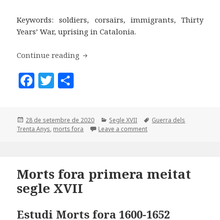
Keywords: soldiers, corsairs, immigrants, Thirty
Years’ War, uprising in Catalonia.
Soldats i corsaris mallorquins durant 
Continue reading
F
T
C
a
w
o
c
it
m
Posted
Categories
Tags
28 de setembre de 2020
Segle XVII
Guerra dels
e
te
p
on
Trenta Anys
,
morts fora
Leave a comment
b
r
a
o
rt
o
ei
Morts fora primera meitat
segle XVII
k
x
Estudi Morts fora 1600-1652