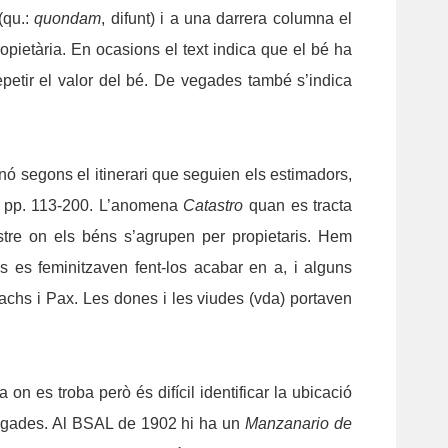
(qu.:
quondam
, difunt) i a una darrera columna el
ropietària. En ocasions el text indica que el bé ha
epetir el valor del bé. De vegades també s’indica
inó segons el itinerari que seguien els estimadors,
4), pp. 113-200. L’anomena
Catastro
quan es tracta
stre on els béns s’agrupen per propietaris. Hem
s es feminitzaven fent-los acabar en a, i alguns
achs i Pax. Les dones i les viudes (vda) portaven
 on es troba però és difícil identificar la ubicació
 vegades. Al BSAL de 1902 hi ha un
Manzanario de