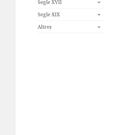
expand
menu
Segle XVII
child
expand
menu
Segle XIX
child
expand
menu
Altres
child
menu