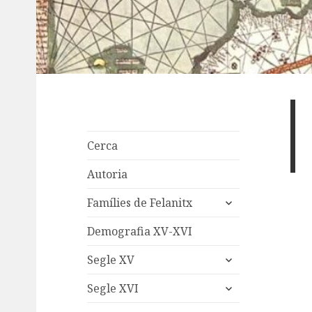
Cerca
Autoria
expand
Famílies de Felanitx
child
menu
Demografia XV-XVI
expand
Segle XV
child
expand
menu
Segle XVI
child