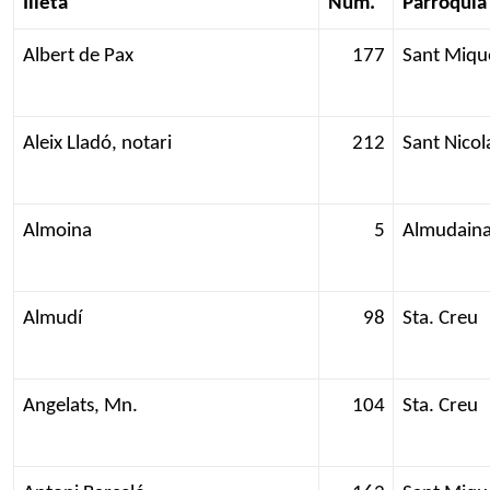
Illeta
Núm.
Parròquia
Albert de Pax
177
Sant Miqu
Aleix Lladó, notari
212
Sant Nicol
Almoina
5
Almudain
Almudí
98
Sta. Creu
Angelats, Mn.
104
Sta. Creu