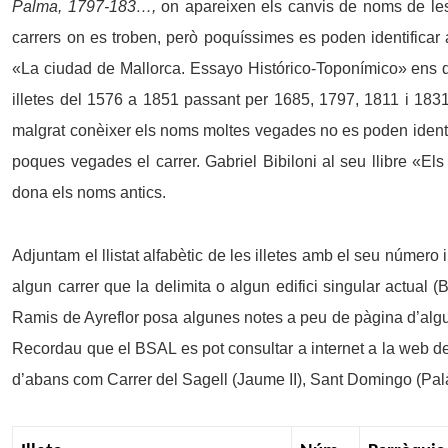
Palma, 1797-183…,
on apareixen els canvis de noms de les
carrers on es troben, però poquíssimes es poden identificar
«La ciudad de Mallorca. Essayo Histórico-Toponímico» ens d
illetes del 1576 a 1851 passant per 1685, 1797, 1811 i 1831
malgrat conèixer els noms moltes vegades no es poden identific
poques vegades el carrer. Gabriel Bibiloni al seu llibre «El
dona els noms antics.
Adjuntam el llistat alfabètic de les illetes amb el seu número 
algun carrer que la delimita o algun edifici singular actua
Ramis de Ayreflor posa algunes notes a peu de pàgina d’alguns
Recordau que el BSAL es pot consultar a internet a la web d
d’abans com Carrer del Sagell (Jaume II), Sant Domingo (Palau