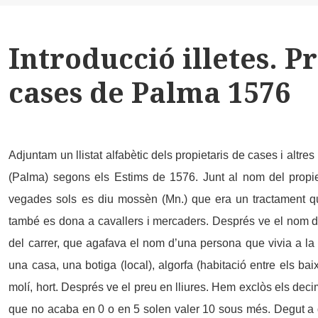
k
x
Introducció illetes. P
cases de Palma 1576
Adjuntam un llistat alfabètic dels propietaris de cases i altre
(Palma) segons els Estims de 1576. Junt al nom del propie
vegades sols es diu mossèn (Mn.) que era un tractament q
també es dona a cavallers i mercaders. Després ve el nom de
del carrer, que agafava el nom d’una persona que vivia a la i
una casa, una botiga (local), algorfa (habitació entre els baix
molí, hort. Després ve el preu en lliures. Hem exclòs els dec
que no acaba en 0 o en 5 solen valer 10 sous més. Degut a que 