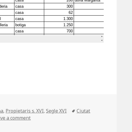
Tags
ma
,
Propietaris s. XVI
,
Segle XVI
Ciutat
ave a comment