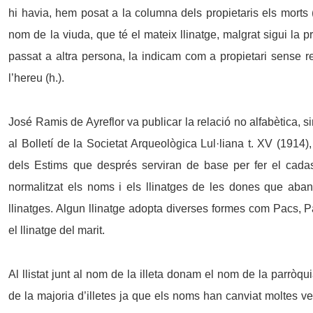
hi havia, hem posat a la columna dels propietaris els morts 
nom de la viuda, que té el mateix llinatge, malgrat sigui la p
passat a altra persona, la indicam com a propietari sense r
l’hereu (h.).
José Ramis de Ayreflor va publicar la relació no alfabètica, s
al Bolletí de la Societat Arqueològica Lul·liana t. XV (191
dels Estims que després serviran de base per fer el cada
normalitzat els noms i els llinatges de les dones que aban
llinatges. Algun llinatge adopta diverses formes com Pacs, P
el llinatge del marit.
Al llistat junt al nom de la illeta donam el nom de la parròquia
de la majoria d’illetes ja que els noms han canviat moltes