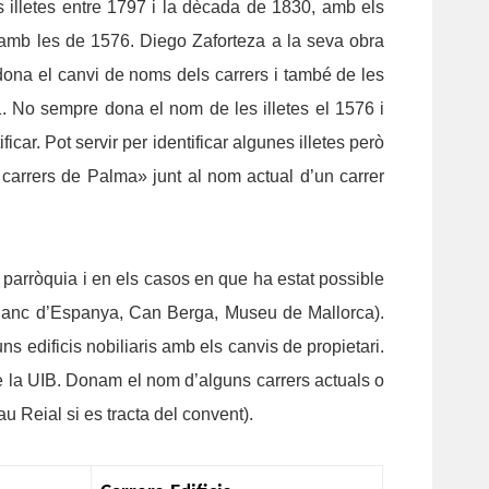
 illetes entre 1797 i la dècada de 1830, amb els
 amb les de 1576. Diego Zaforteza a la seva obra
ona el canvi de noms dels carrers i també de les
. No sempre dona el nom de les illetes el 1576 i
ar. Pot servir per identificar algunes illetes però
s carrers de Palma» junt al nom actual d’un carrer
i parròquia i en els casos en que ha estat possible
l (Banc d’Espanya, Can Berga, Museu de Mallorca).
 edificis nobiliaris amb els canvis de propietari.
e la UIB. Donam el nom d’alguns carrers actuals o
 Reial si es tracta del convent).