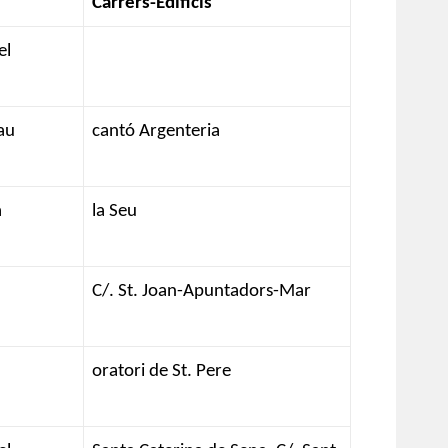
Carrers-Edificis
el
au
cantó Argenteria
a
la Seu
C/. St. Joan-Apuntadors-Mar
oratori de St. Pere