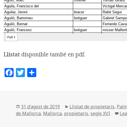
Llistat
disponible també en pdf
.
F
T
C
a
w
o
c
it
m
e
te
p
b
r
a
Posted
Categories
31 d'agost de 2019
Llistat de propietaris
,
Pal
on
de Mallorca
,
Mallorca
,
propietaris
,
segle XVI
Le
o
rt
o
ei