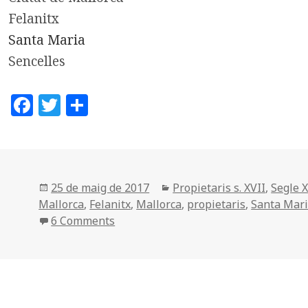
Felanitx
Santa Maria
Sencelles
F
T
C
a
w
o
c
it
m
e
te
p
b
r
a
Posted
Categories
25 de maig de 2017
Propietaris s. XVII
,
Segle X
on
Mallorca
,
Felanitx
,
Mallorca
,
propietaris
,
Santa Mar
o
rt
6 Comments
o
ei
k
x