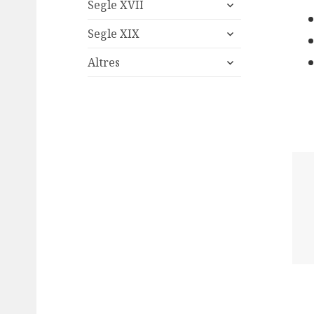
expand
menu
Segle XVII
child
expand
menu
Segle XIX
child
expand
menu
Altres
child
menu