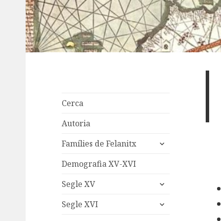
Cerca
Autoria
expand
Famílies de Felanitx
child
menu
Demografia XV-XVI
expand
Segle XV
child
expand
menu
Segle XVI
child